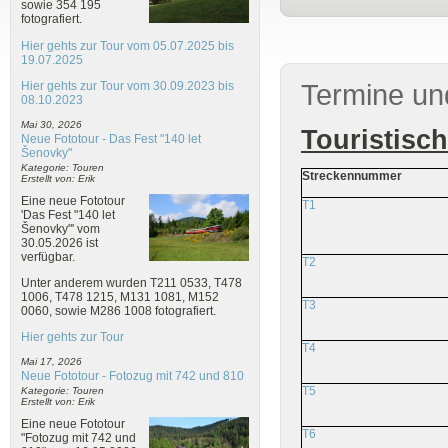
sowie 354 195
fotografiert.
Hier gehts zur Tour vom 05.07.2025 bis
19.07.2025
Hier gehts zur Tour vom 30.09.2023 bis
Termine un
08.10.2023
Mai 30, 2026
Touristisc
Neue Fototour - Das Fest "140 let
Šenovky"
Kategorie: Touren
Streckennummer
Erstellt von: Erik
Eine neue Fototour
T1
'Das Fest "140 let
Šenovky"' vom
30.05.2026 ist
verfügbar.
T2
Unter anderem wurden T211 0533, T478
1006, T478 1215, M131 1081, M152
T3
0060, sowie M286 1008 fotografiert.
Hier gehts zur Tour
T4
Mai 17, 2026
Neue Fototour - Fotozug mit 742 und 810
T5
Kategorie: Touren
Erstellt von: Erik
Eine neue Fototour
T6
"Fotozug mit 742 und