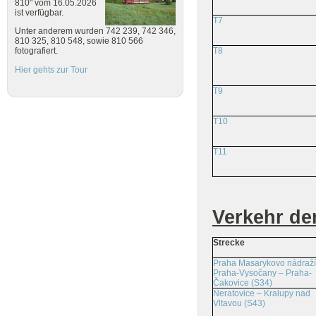
810" vom 16.05.2026
ist verfügbar.
T7
Unter anderem wurden 742 239, 742 346,
810 325, 810 548, sowie 810 566
T8
fotografiert.
Hier gehts zur Tour
T9
T10
T11
Verkehr de
Strecke
Praha Masarykovo nádraží
Praha-Vysočany – Praha-
Čakovice (S34)
Neratovice – Kralupy nad
Vltavou (S43)