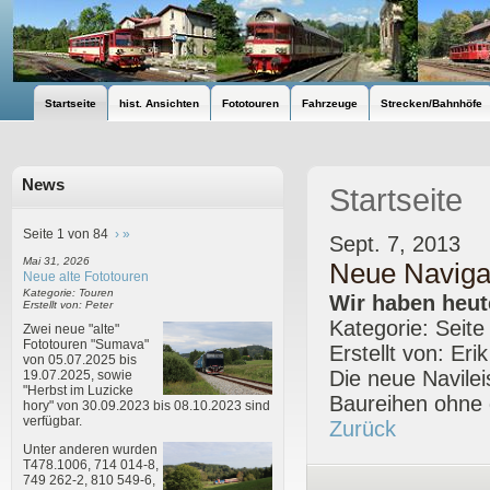
Startseite
hist. Ansichten
Fototouren
Fahrzeuge
Strecken/Bahnhöfe
News
Startseite
Seite 1 von 84
›
»
Sept. 7, 2013
Mai 31, 2026
Neue Navigat
Neue alte Fototouren
Kategorie: Touren
Wir haben heute
Erstellt von: Peter
Kategorie: Seite
Zwei neue "alte"
Fototouren "Sumava"
Erstellt von: Eri
von 05.07.2025 bis
Die neue Navilei
19.07.2025, sowie
"Herbst im Luzicke
Baureihen ohne d
hory" von 30.09.2023 bis 08.10.2023 sind
verfügbar.
Zurück
Unter anderen wurden
T478.1006, 714 014-8,
749 262-2, 810 549-6,