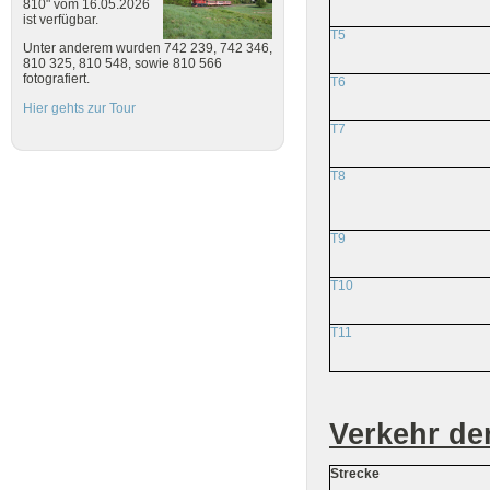
810" vom 16.05.2026
ist verfügbar.
T5
Unter anderem wurden 742 239, 742 346,
810 325, 810 548, sowie 810 566
fotografiert.
T6
Hier gehts zur Tour
T7
T8
T9
T10
T11
Verkehr de
Strecke