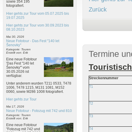
sowie 354 195
fotografiert.
Zurück
Hier gehts zur Tour vom 05.07.2025 bis
19.07.2025
Hier gehts zur Tour vom 30.09.2023 bis
08.10.2023
Mai 30, 2026
Neue Fototour - Das Fest "140 let
Šenovky"
Kategorie: Touren
Termine un
Erstellt von: Erik
Eine neue Fototour
'Das Fest "140 let
Touristisc
Šenovky"' vom
30.05.2026 ist
verfügbar.
Streckennummer
Unter anderem wurden T211 0533, T478
T1
1006, T478 1215, M131 1081, M152
0060, sowie M286 1008 fotografiert.
Hier gehts zur Tour
T2
Mai 17, 2026
Neue Fototour - Fotozug mit 742 und 810
Kategorie: Touren
T3
Erstellt von: Erik
Eine neue Fototour
T4
"Fotozug mit 742 und