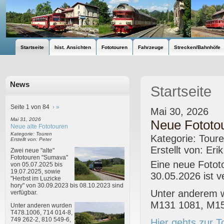
Startseite
hist. Ansichten
Fototouren
Fahrzeuge
Strecken/Bahnhöfe
News
Startseite
Seite 1 von 84
›
»
Mai 30, 2026
Mai 31, 2026
Neue Fototou
Neue alte Fototouren
Kategorie: Touren
Kategorie: Tour
Erstellt von: Peter
Erstellt von: Eri
Zwei neue "alte"
Fototouren "Sumava"
Eine neue Fotot
von 05.07.2025 bis
19.07.2025, sowie
30.05.2026 ist v
"Herbst im Luzicke
hory" von 30.09.2023 bis 08.10.2023 sind
Unter anderem 
verfügbar.
M131 1081, M152
Unter anderen wurden
T478.1006, 714 014-8,
749 262-2, 810 549-6,
Hier gehts zur T