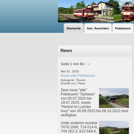
Startseite
hist. Ansichten
Fototouren
News
Seite 1 von 84
›
»
Mai 31, 2026
Neue alte Fototouren
Kategorie: Touren
Erstellt von: Peter
Zwei neue "alte"
Fototouren "Sumava"
von 05.07.2025 bis
19.07.2025, sowie
"Herbst im Luzicke
hory" von 30.09.2023 bis 08.10.2023 sind
verfügbar.
Unter anderen wurden
T478.1006, 714 014-8,
749 262-2, 810 549-6,