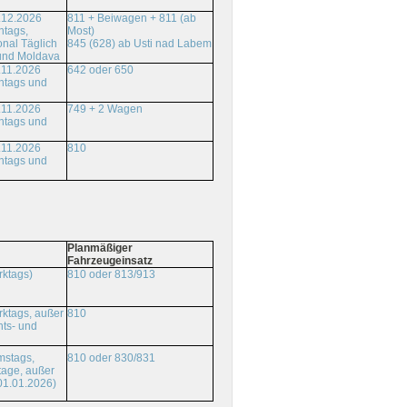
.12.2026
811 + Beiwagen + 811 (ab
ntags,
Most)
onal Täglich
845 (628) ab Usti nad Labem
und Moldava
.11.2026
642 oder 650
ntags und
.11.2026
749 + 2 Wagen
ntags und
.11.2026
810
ntags und
Planmäßiger
Fahrzeugeinsatz
rktags)
810 oder 813/913
ktags, außer
810
ts- und
810 oder 830/831
mstags,
tage, außer
01.01.2026)