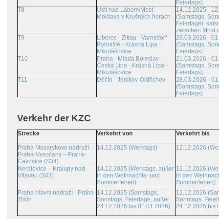
Feiertags)
T8
Ústí nad Labem/Most-
14.12.2025 - 12
Moldava v Krušných horách
(Samstags, Son
Feiertage), sais
zwischen Most 
T9
Liberec - Zittau - Varnsdorf -
28.03.2026 - 01
Rybniště - Krásná Lípa -
(Samstags, Son
Mikulášovice
Feiertags)
T10
Praha - Mladá Boleslav -
21.03.2026 - 01
Česká Lípa - Krásná Lípa -
(Samstags, Son
Mikulášovice
Feiertags)
T11
Děčín - Jeníkov-Oldřichov
28.03.2026 - 01
(Samstags, Son
Feiertags)
Verkehr der KZC
Strecke
Verkehrt von
Verkehrt bis
Praha Masarykovo nádraží –
14.12.2025 (Werktags)
12.12.2026 (We
Praha-Vysočany – Praha-
Čakovice (S34)
Neratovice – Kralupy nad
14.12.2025 (Werktags, außer
12.12.2026 (Wer
Vltavou (S43)
in den Weihnachts- und
in den Weihnach
Sommerferien)
Sommerferien)
Praha hlavní nádraží - Praha-
14.12.2025 (Samstags,
12.12.2026 (Sa
Zličín
Sonntags, Feiertage, außer
Sonntags, Feier
24.12.2025 bis 01.01.2026)
24.12.2025 bis 