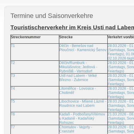
Termine und Saisonverkehre
Touristischerverkehr im Kreis Usti nad Labe
Streckennummer
Strecke
Verkehrt von/bi
T1
Děčín - Benešov nad
28.03.2026 - 01
Ploučnicí - Kamenický Šenov
(Samstags, Son
Feiertags), 01.0
02.10.2026 tägl
T2
Děčín/Rumburk -
28.03.2026 - 01
Mikulášovice; Jedlová -
(Samstags, Son
Rybniště - Varnsdorf
Feiertags)
T3
Ústí nad Labem - Velké
28.03.2026 - 01
Březno - Zubrnice
(Samstags, Son
Feiertags)
T4
Litoměřice - Lovosice -
28.03.2026 - 01
Chotiměř
(Samstags, Son
Feiertags)
T5
Libochovice - Mšené Lázně -
28.03.2026 - 01
Roudnice nad Labem
(Samstags, Son
Feiertags)
T6
Kadaň - Podbořany/Vilémov
21.03.2026 - 08
u Kadaně - Kadaňský
(Samstags, Son
Rohozec
Feiertags)
T7
Chomutov - Vejprty -
28.03.2026 - 01
Cranzahl
(Samstags, Son