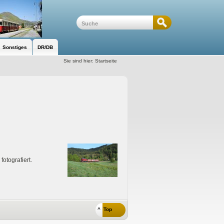
Sonstiges
DR/DB
Sie sind hier:
Startseite
otografiert.
^ Top