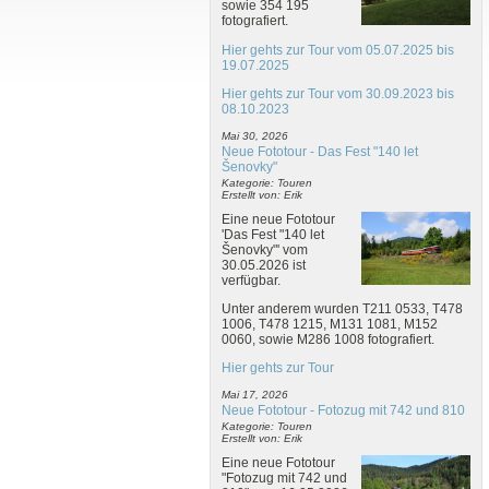
sowie 354 195
fotografiert.
Hier gehts zur Tour vom 05.07.2025 bis
19.07.2025
Hier gehts zur Tour vom 30.09.2023 bis
08.10.2023
Mai 30, 2026
Neue Fototour - Das Fest "140 let
Šenovky"
Kategorie: Touren
Erstellt von: Erik
Eine neue Fototour
'Das Fest "140 let
Šenovky"' vom
30.05.2026 ist
verfügbar.
Unter anderem wurden T211 0533, T478
1006, T478 1215, M131 1081, M152
0060, sowie M286 1008 fotografiert.
Hier gehts zur Tour
Mai 17, 2026
Neue Fototour - Fotozug mit 742 und 810
Kategorie: Touren
Erstellt von: Erik
Eine neue Fototour
"Fotozug mit 742 und