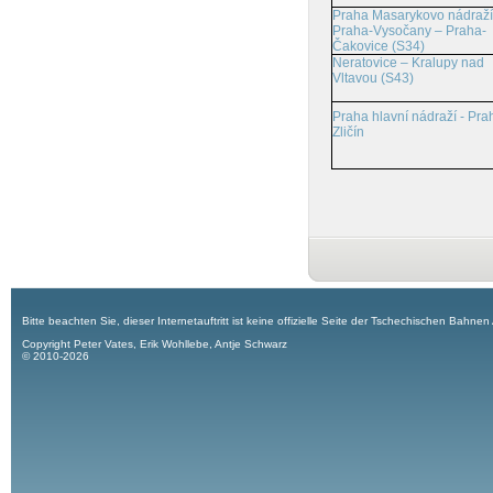
Praha Masarykovo nádraží
Praha-Vysočany – Praha-
Čakovice (S34)
Neratovice – Kralupy nad
Vltavou (S43)
Praha hlavní nádraží - Pra
Zličín
Bitte beachten Sie, dieser Internetauftritt ist keine offizielle Seite der Tschechischen Bahnen
Copyright Peter Vates, Erik Wohllebe, Antje Schwarz
© 2010-2026