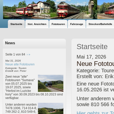
Startseite
hist. Ansichten
Fototouren
Fahrzeuge
Strecken/Bahnhöfe
News
Startseite
Seite 1 von 84
›
»
Mai 17, 2026
Mai 31, 2026
Neue Fototou
Neue alte Fototouren
Kategorie: Touren
Kategorie: Tour
Erstellt von: Peter
Erstellt von: Eri
Zwei neue "alte"
Fototouren "Sumava"
Eine neue Fotot
von 05.07.2025 bis
19.07.2025, sowie
16.05.2026 ist v
"Herbst im Luzicke
hory" von 30.09.2023 bis 08.10.2023 sind
Unter anderem w
verfügbar.
sowie 810 566 fo
Unter anderen wurden
T478.1006, 714 014-8,
749 262-2, 810 549-6,
Hier gehts zur T