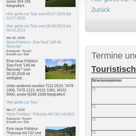
sowie 354 195
fotografiert.
Zurück
Hier gehts zur Tour vom 05.07.2025 bis
19.07.2025
Hier gehts zur Tour vom 30.09.2023 bis
08.10.2023
Mai 30, 2026
Neue Fototour - Das Fest "140 let
Šenovky"
Kategorie: Touren
Termine un
Erstellt von: Erik
Eine neue Fototour
'Das Fest "140 let
Touristisc
Šenovky"' vom
30.05.2026 ist
verfügbar.
Streckennummer
Unter anderem wurden T211 0533, T478
T1
1006, T478 1215, M131 1081, M152
0060, sowie M286 1008 fotografiert.
Hier gehts zur Tour
T2
Mai 17, 2026
Neue Fototour - Fotozug mit 742 und 810
Kategorie: Touren
T3
Erstellt von: Erik
Eine neue Fototour
T4
"Fotozug mit 742 und