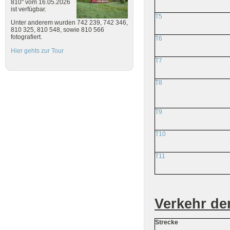
810" vom 16.05.2026
ist verfügbar.
T5
Unter anderem wurden 742 239, 742 346,
810 325, 810 548, sowie 810 566
fotografiert.
T6
Hier gehts zur Tour
T7
T8
T9
T10
T11
Verkehr de
Strecke