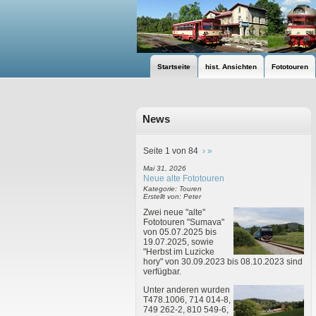
Startseite
hist. Ansichten
Fototouren
News
Seite 1 von 84
›
»
Mai 31, 2026
Neue alte Fototouren
Kategorie: Touren
Erstellt von: Peter
Zwei neue "alte"
Fototouren "Sumava"
von 05.07.2025 bis
19.07.2025, sowie
"Herbst im Luzicke
hory" von 30.09.2023 bis 08.10.2023 sind
verfügbar.
Unter anderen wurden
T478.1006, 714 014-8,
749 262-2, 810 549-6,