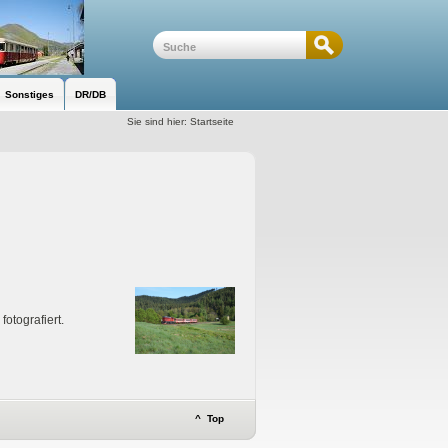
Sonstiges
DR/DB
Sie sind hier:
Startseite
otografiert.
^ Top