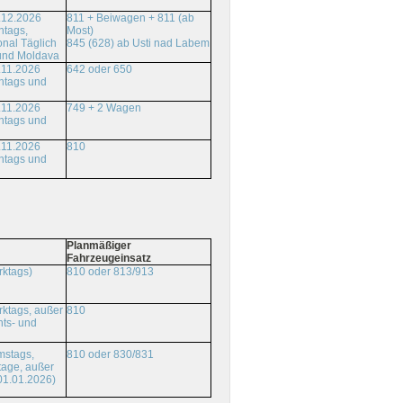
.12.2026
811 + Beiwagen + 811 (ab
ntags,
Most)
onal Täglich
845 (628) ab Usti nad Labem
und Moldava
.11.2026
642 oder 650
ntags und
.11.2026
749 + 2 Wagen
ntags und
.11.2026
810
ntags und
Planmäßiger
Fahrzeugeinsatz
rktags)
810 oder 813/913
ktags, außer
810
ts- und
810 oder 830/831
mstags,
tage, außer
01.01.2026)