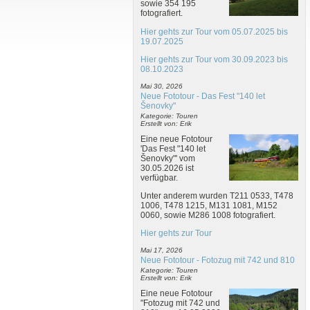
sowie 354 195
fotografiert.
Hier gehts zur Tour vom 05.07.2025 bis
19.07.2025
Hier gehts zur Tour vom 30.09.2023 bis
08.10.2023
Mai 30, 2026
Neue Fototour - Das Fest "140 let
Šenovky"
Kategorie: Touren
Erstellt von: Erik
Eine neue Fototour
'Das Fest "140 let
Šenovky"' vom
30.05.2026 ist
verfügbar.
Unter anderem wurden T211 0533, T478
1006, T478 1215, M131 1081, M152
0060, sowie M286 1008 fotografiert.
Hier gehts zur Tour
Mai 17, 2026
Neue Fototour - Fotozug mit 742 und 810
Kategorie: Touren
Erstellt von: Erik
Eine neue Fototour
"Fotozug mit 742 und