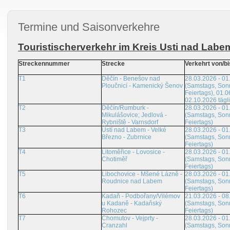
Termine und Saisonverkehre
Touristischerverkehr im Kreis Usti nad Labe
Streckennummer
Strecke
Verkehrt von/bi
T1
Děčín - Benešov nad
28.03.2026 - 01
Ploučnicí - Kamenický Šenov
(Samstags, Son
Feiertags), 01.0
02.10.2026 tägl
T2
Děčín/Rumburk -
28.03.2026 - 01
Mikulášovice; Jedlová -
(Samstags, Son
Rybniště - Varnsdorf
Feiertags)
T3
Ústí nad Labem - Velké
28.03.2026 - 01
Březno - Zubrnice
(Samstags, Son
Feiertags)
T4
Litoměřice - Lovosice -
28.03.2026 - 01
Chotiměř
(Samstags, Son
Feiertags)
T5
Libochovice - Mšené Lázně -
28.03.2026 - 01
Roudnice nad Labem
(Samstags, Son
Feiertags)
T6
Kadaň - Podbořany/Vilémov
21.03.2026 - 08
u Kadaně - Kadaňský
(Samstags, Son
Rohozec
Feiertags)
T7
Chomutov - Vejprty -
28.03.2026 - 01
Cranzahl
(Samstags, Son