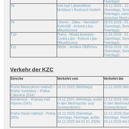
Feiertags)
T8
Ústí nad Labem/Most-
14.12.2025 - 12
Moldava v Krušných horách
(Samstags, Son
Feiertage), sais
zwischen Most 
T9
Liberec - Zittau - Varnsdorf -
28.03.2026 - 01
Rybniště - Krásná Lípa -
(Samstags, Son
Mikulášovice
Feiertags)
T10
Praha - Mladá Boleslav -
21.03.2026 - 01
Česká Lípa - Krásná Lípa -
(Samstags, Son
Mikulášovice
Feiertags)
T11
Děčín - Jeníkov-Oldřichov
28.03.2026 - 01
(Samstags, Son
Feiertags)
Verkehr der KZC
Strecke
Verkehrt von
Verkehrt bis
Praha Masarykovo nádraží –
14.12.2025 (Werktags)
12.12.2026 (We
Praha-Vysočany – Praha-
Čakovice (S34)
Neratovice – Kralupy nad
14.12.2025 (Werktags, außer
12.12.2026 (Wer
Vltavou (S43)
in den Weihnachts- und
in den Weihnach
Sommerferien)
Sommerferien)
Praha hlavní nádraží - Praha-
14.12.2025 (Samstags,
12.12.2026 (Sa
Zličín
Sonntags, Feiertage, außer
Sonntags, Feier
24.12.2025 bis 01.01.2026)
24.12.2025 bis 