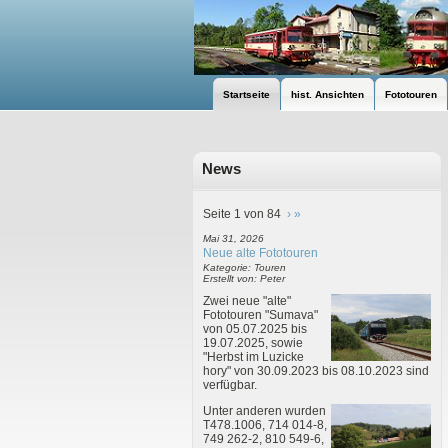
Startseite
hist. Ansichten
Fototouren
News
Seite 1 von 84
›
»
Mai 31, 2026
Neue alte Fototouren
Kategorie: Touren
Erstellt von: Peter
Zwei neue "alte"
Fototouren "Sumava"
von 05.07.2025 bis
19.07.2025, sowie
"Herbst im Luzicke
hory" von 30.09.2023 bis 08.10.2023 sind
verfügbar.
Unter anderen wurden
T478.1006, 714 014-8,
749 262-2, 810 549-6,