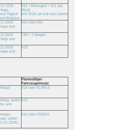
.12.2026
811 + Beiwagen + 811 (ab
ntags,
Most)
onal Täglich
845 (628) ab Usti nad Labem
und Moldava
.11.2026
642 oder 650
ntags und
.11.2026
749 + 2 Wagen
ntags und
.11.2026
810
ntags und
Planmäßiger
Fahrzeugeinsatz
rktags)
810 oder 813/913
ktags, außer
810
ts- und
810 oder 830/831
mstags,
tage, außer
01.01.2026)