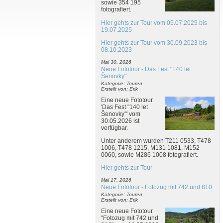
sowie 354 195
fotografiert.
Hier gehts zur Tour vom 05.07.2025 bis
19.07.2025
Hier gehts zur Tour vom 30.09.2023 bis
08.10.2023
Mai 30, 2026
Neue Fototour - Das Fest "140 let
Šenovky"
Kategorie: Touren
Erstellt von: Erik
Eine neue Fototour
'Das Fest "140 let
Šenovky"' vom
30.05.2026 ist
verfügbar.
Unter anderem wurden T211 0533, T478
1006, T478 1215, M131 1081, M152
0060, sowie M286 1008 fotografiert.
Hier gehts zur Tour
Mai 17, 2026
Neue Fototour - Fotozug mit 742 und 810
Kategorie: Touren
Erstellt von: Erik
Eine neue Fototour
"Fotozug mit 742 und