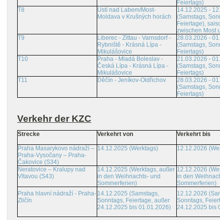
Feiertags)
T8
Ústí nad Labem/Most-
14.12.2025 - 12
Moldava v Krušných horách
(Samstags, Son
Feiertage), sais
zwischen Most 
T9
Liberec - Zittau - Varnsdorf -
28.03.2026 - 01
Rybniště - Krásná Lípa -
(Samstags, Son
Mikulášovice
Feiertags)
T10
Praha - Mladá Boleslav -
21.03.2026 - 01
Česká Lípa - Krásná Lípa -
(Samstags, Son
Mikulášovice
Feiertags)
T11
Děčín - Jeníkov-Oldřichov
28.03.2026 - 01
(Samstags, Son
Feiertags)
Verkehr der KZC
Strecke
Verkehrt von
Verkehrt bis
Praha Masarykovo nádraží –
14.12.2025 (Werktags)
12.12.2026 (We
Praha-Vysočany – Praha-
Čakovice (S34)
Neratovice – Kralupy nad
14.12.2025 (Werktags, außer
12.12.2026 (Wer
Vltavou (S43)
in den Weihnachts- und
in den Weihnach
Sommerferien)
Sommerferien)
Praha hlavní nádraží - Praha-
14.12.2025 (Samstags,
12.12.2026 (Sa
Zličín
Sonntags, Feiertage, außer
Sonntags, Feier
24.12.2025 bis 01.01.2026)
24.12.2025 bis 