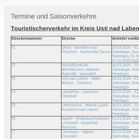
Termine und Saisonverkehre
Touristischerverkehr im Kreis Usti nad Labe
Streckennummer
Strecke
Verkehrt von/bi
T1
Děčín - Benešov nad
28.03.2026 - 01
Ploučnicí - Kamenický Šenov
(Samstags, Son
Feiertags), 01.0
02.10.2026 tägl
T2
Děčín/Rumburk -
28.03.2026 - 01
Mikulášovice; Jedlová -
(Samstags, Son
Rybniště - Varnsdorf
Feiertags)
T3
Ústí nad Labem - Velké
28.03.2026 - 01
Březno - Zubrnice
(Samstags, Son
Feiertags)
T4
Litoměřice - Lovosice -
28.03.2026 - 01
Chotiměř
(Samstags, Son
Feiertags)
T5
Libochovice - Mšené Lázně -
28.03.2026 - 01
Roudnice nad Labem
(Samstags, Son
Feiertags)
T6
Kadaň - Podbořany/Vilémov
21.03.2026 - 08
u Kadaně - Kadaňský
(Samstags, Son
Rohozec
Feiertags)
T7
Chomutov - Vejprty -
28.03.2026 - 01
Cranzahl
(Samstags, Son