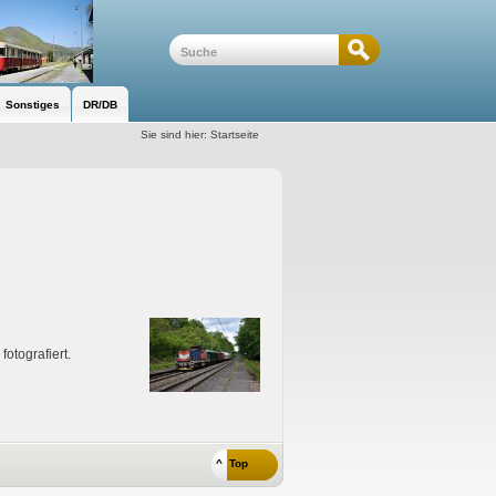
Sonstiges
DR/DB
Sie sind hier:
Startseite
otografiert.
^ Top