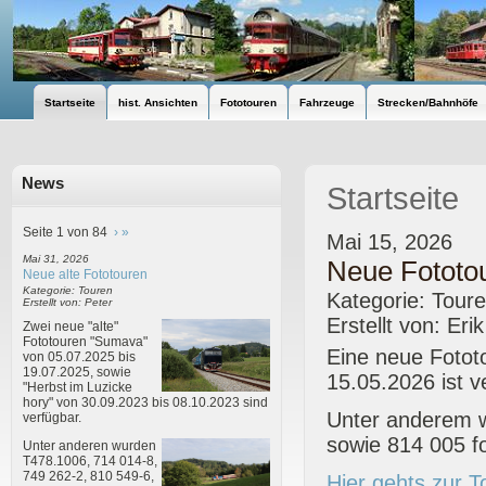
Startseite
hist. Ansichten
Fototouren
Fahrzeuge
Strecken/Bahnhöfe
News
Startseite
Seite 1 von 84
›
»
Mai 15, 2026
Mai 31, 2026
Neue Fototou
Neue alte Fototouren
Kategorie: Touren
Kategorie: Tour
Erstellt von: Peter
Erstellt von: Eri
Zwei neue "alte"
Fototouren "Sumava"
Eine neue Fotot
von 05.07.2025 bis
19.07.2025, sowie
15.05.2026 ist v
"Herbst im Luzicke
hory" von 30.09.2023 bis 08.10.2023 sind
Unter anderem w
verfügbar.
sowie 814 005 fo
Unter anderen wurden
T478.1006, 714 014-8,
749 262-2, 810 549-6,
Hier gehts zur T