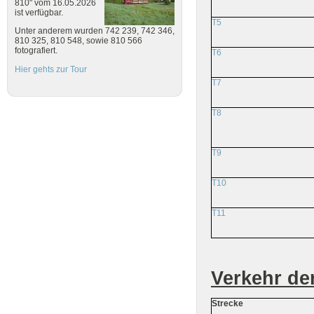
810" vom 16.05.2026
ist verfügbar.
T5
Unter anderem wurden 742 239, 742 346,
810 325, 810 548, sowie 810 566
fotografiert.
T6
Hier gehts zur Tour
T7
T8
T9
T10
T11
Verkehr de
Strecke