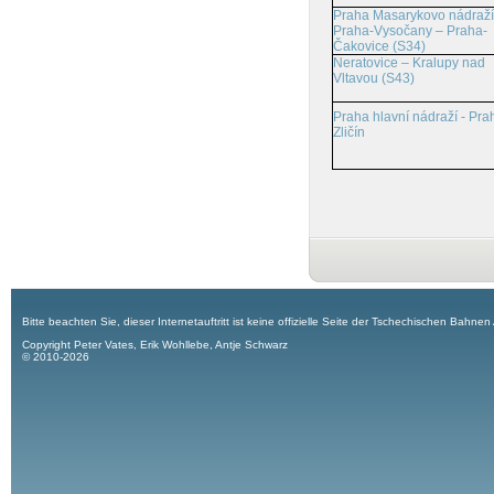
Praha Masarykovo nádraží
Praha-Vysočany – Praha-
Čakovice (S34)
Neratovice – Kralupy nad
Vltavou (S43)
Praha hlavní nádraží - Pra
Zličín
Bitte beachten Sie, dieser Internetauftritt ist keine offizielle Seite der Tschechischen Bahnen
Copyright Peter Vates, Erik Wohllebe, Antje Schwarz
© 2010-2026