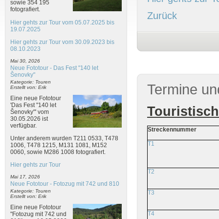
sowie 354 195
fotografiert.
Zurück
Hier gehts zur Tour vom 05.07.2025 bis
19.07.2025
Hier gehts zur Tour vom 30.09.2023 bis
08.10.2023
Mai 30, 2026
Neue Fototour - Das Fest "140 let
Šenovky"
Kategorie: Touren
Termine un
Erstellt von: Erik
Eine neue Fototour
'Das Fest "140 let
Touristisc
Šenovky"' vom
30.05.2026 ist
verfügbar.
Streckennummer
Unter anderem wurden T211 0533, T478
T1
1006, T478 1215, M131 1081, M152
0060, sowie M286 1008 fotografiert.
Hier gehts zur Tour
T2
Mai 17, 2026
Neue Fototour - Fotozug mit 742 und 810
Kategorie: Touren
T3
Erstellt von: Erik
Eine neue Fototour
T4
"Fotozug mit 742 und