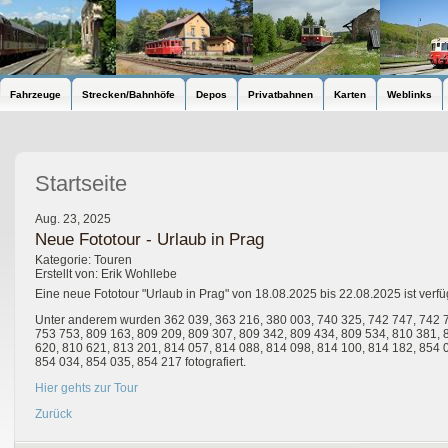
Fahrzeuge
Strecken/Bahnhöfe
Depos
Privatbahnen
Karten
Weblinks
Startseite
Aug. 23, 2025
Neue Fototour - Urlaub in Prag
Kategorie: Touren
Erstellt von: Erik Wohllebe
Eine neue Fototour "Urlaub in Prag" von 18.08.2025 bis 22.08.2025 ist verfü
Unter anderem wurden 362 039, 363 216, 380 003, 740 325, 742 747, 742 7
753 753, 809 163, 809 209, 809 307, 809 342, 809 434, 809 534, 810 381, 
620, 810 621, 813 201, 814 057, 814 088, 814 098, 814 100, 814 182, 854 
854 034, 854 035, 854 217 fotografiert.
Hier gehts zur Tour
Zurück