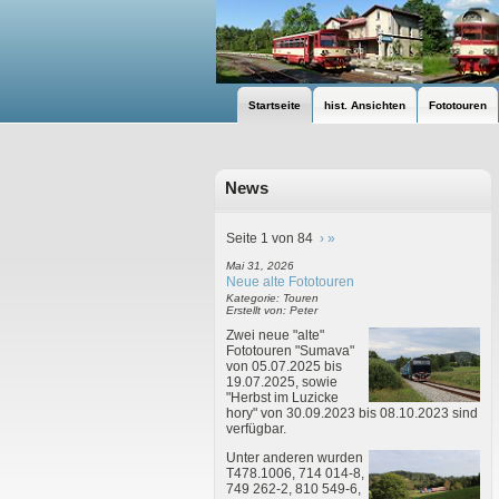
Startseite
hist. Ansichten
Fototouren
News
Seite 1 von 84
›
»
Mai 31, 2026
Neue alte Fototouren
Kategorie: Touren
Erstellt von: Peter
Zwei neue "alte"
Fototouren "Sumava"
von 05.07.2025 bis
19.07.2025, sowie
"Herbst im Luzicke
hory" von 30.09.2023 bis 08.10.2023 sind
verfügbar.
Unter anderen wurden
T478.1006, 714 014-8,
749 262-2, 810 549-6,