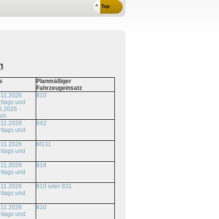
^ Top
m
s
Planmäßiger
Fahrzeugeinsatz
.11.2026
810
ntags und
6.2026 -
ich
.11.2026
642
ntags und
.11.2026
M131
ntags und
.11.2026
818
ntags und
.11.2026
810 oder 831
ntags und
.11.2026
810
ntags und