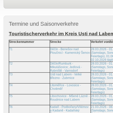
Termine und Saisonverkehre
Touristischerverkehr im Kreis Usti nad Labe
Streckennummer
Strecke
Verkehrt von/bi
T1
Děčín - Benešov nad
28.03.2026 - 01
Ploučnicí - Kamenický Šenov
(Samstags, Son
Feiertags), 01.0
02.10.2026 tägl
T2
Děčín/Rumburk -
28.03.2026 - 01
Mikulášovice; Jedlová -
(Samstags, Son
Rybniště - Varnsdorf
Feiertags)
T3
Ústí nad Labem - Velké
28.03.2026 - 01
Březno - Zubrnice
(Samstags, Son
Feiertags)
T4
Litoměřice - Lovosice -
28.03.2026 - 01
Chotiměř
(Samstags, Son
Feiertags)
T5
Libochovice - Mšené Lázně -
28.03.2026 - 01
Roudnice nad Labem
(Samstags, Son
Feiertags)
T6
Kadaň - Podbořany/Vilémov
21.03.2026 - 08
u Kadaně - Kadaňský
(Samstags, Son