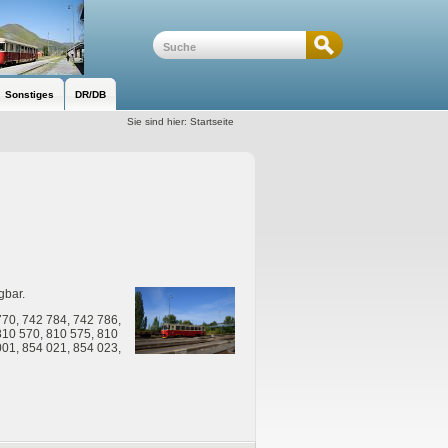
Sonstiges
DR/DB
Sie sind hier:
Startseite
gbar.
70, 742 784, 742 786,
810 570, 810 575, 810
001, 854 021, 854 023,