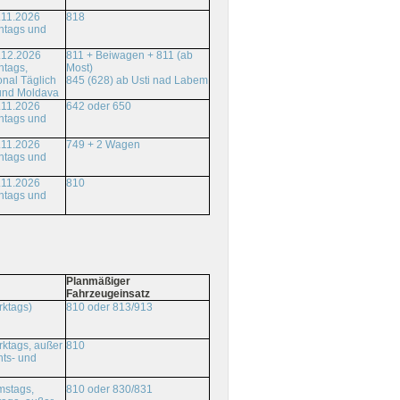
.11.2026
818
ntags und
.12.2026
811 + Beiwagen + 811 (ab
ntags,
Most)
onal Täglich
845 (628) ab Usti nad Labem
und Moldava
.11.2026
642 oder 650
ntags und
.11.2026
749 + 2 Wagen
ntags und
.11.2026
810
ntags und
Planmäßiger
Fahrzeugeinsatz
rktags)
810 oder 813/913
ktags, außer
810
ts- und
810 oder 830/831
mstags,