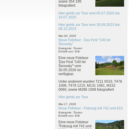
sowie 354 195
fotografiert.
Hier gehts zur Tour vom 05.07.2025 bis
19.07.2025
Hier gehts zur Tour vom 30.09.2023 bis
08.10.2023
Mai 30, 2026
Neue Fototour - Das Fest "140 let
Šenovky"
Kategorie: Touren
Erstellt von: Erik
Eine neue Fototour
'Das Fest "140 let
Šenovky"' vom
30.05.2026 ist
verfügbar.
Unter anderem wurden T211 0533, T478
1006, T478 1215, M131 1081, M152
0060, sowie M286 1008 fotografiert.
Hier gehts zur Tour
Mai 17, 2026
Neue Fototour - Fotozug mit 742 und 810
Kategorie: Touren
Erstellt von: Erik
Eine neue Fototour
"Fotozug mit 742 und