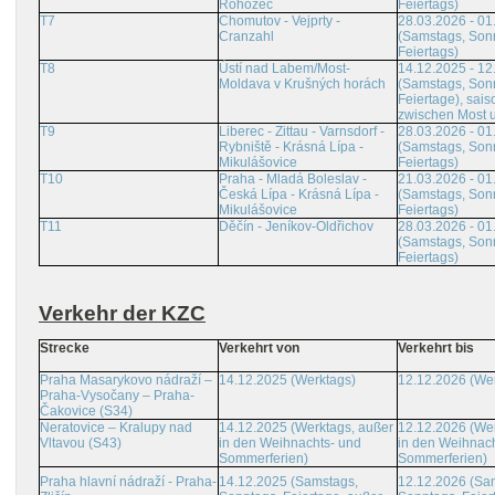
Rohozec
Feiertags)
T7
Chomutov - Vejprty -
28.03.2026 - 01
Cranzahl
(Samstags, Son
Feiertags)
T8
Ústí nad Labem/Most-
14.12.2025 - 12
Moldava v Krušných horách
(Samstags, Son
Feiertage), sais
zwischen Most 
T9
Liberec - Zittau - Varnsdorf -
28.03.2026 - 01
Rybniště - Krásná Lípa -
(Samstags, Son
Mikulášovice
Feiertags)
T10
Praha - Mladá Boleslav -
21.03.2026 - 01
Česká Lípa - Krásná Lípa -
(Samstags, Son
Mikulášovice
Feiertags)
T11
Děčín - Jeníkov-Oldřichov
28.03.2026 - 01
(Samstags, Son
Feiertags)
Verkehr der KZC
Strecke
Verkehrt von
Verkehrt bis
Praha Masarykovo nádraží –
14.12.2025 (Werktags)
12.12.2026 (We
Praha-Vysočany – Praha-
Čakovice (S34)
Neratovice – Kralupy nad
14.12.2025 (Werktags, außer
12.12.2026 (Wer
Vltavou (S43)
in den Weihnachts- und
in den Weihnach
Sommerferien)
Sommerferien)
Praha hlavní nádraží - Praha-
14.12.2025 (Samstags,
12.12.2026 (Sa