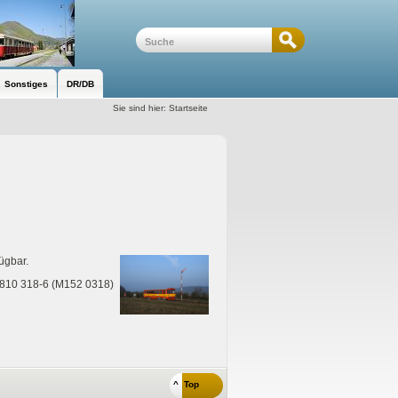
Sonstiges
DR/DB
Sie sind hier:
Startseite
ügbar.
 810 318-6 (M152 0318)
^ Top