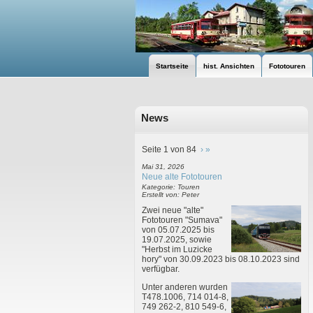
Startseite
hist. Ansichten
Fototouren
News
Seite 1 von 84
›
»
Mai 31, 2026
Neue alte Fototouren
Kategorie: Touren
Erstellt von: Peter
Zwei neue "alte"
Fototouren "Sumava"
von 05.07.2025 bis
19.07.2025, sowie
"Herbst im Luzicke
hory" von 30.09.2023 bis 08.10.2023 sind
verfügbar.
Unter anderen wurden
T478.1006, 714 014-8,
749 262-2, 810 549-6,