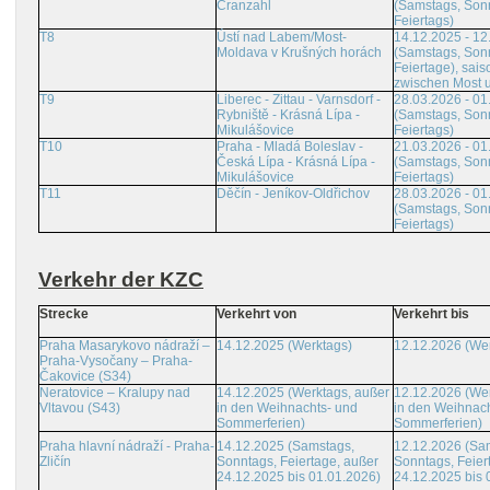
Cranzahl
(Samstags, Son
Feiertags)
T8
Ústí nad Labem/Most-
14.12.2025 - 12
Moldava v Krušných horách
(Samstags, Son
Feiertage), sais
zwischen Most 
T9
Liberec - Zittau - Varnsdorf -
28.03.2026 - 01
Rybniště - Krásná Lípa -
(Samstags, Son
Mikulášovice
Feiertags)
T10
Praha - Mladá Boleslav -
21.03.2026 - 01
Česká Lípa - Krásná Lípa -
(Samstags, Son
Mikulášovice
Feiertags)
T11
Děčín - Jeníkov-Oldřichov
28.03.2026 - 01
(Samstags, Son
Feiertags)
Verkehr der KZC
Strecke
Verkehrt von
Verkehrt bis
Praha Masarykovo nádraží –
14.12.2025 (Werktags)
12.12.2026 (We
Praha-Vysočany – Praha-
Čakovice (S34)
Neratovice – Kralupy nad
14.12.2025 (Werktags, außer
12.12.2026 (Wer
Vltavou (S43)
in den Weihnachts- und
in den Weihnach
Sommerferien)
Sommerferien)
Praha hlavní nádraží - Praha-
14.12.2025 (Samstags,
12.12.2026 (Sa
Zličín
Sonntags, Feiertage, außer
Sonntags, Feier
24.12.2025 bis 01.01.2026)
24.12.2025 bis 