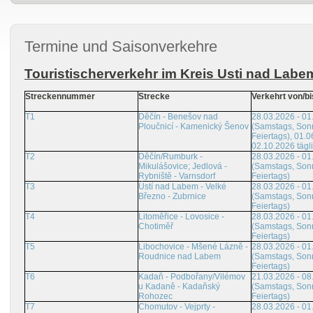
Termine und Saisonverkehre
Touristischerverkehr im Kreis Usti nad Labe
Streckennummer
Strecke
Verkehrt von/bi
T1
Děčín - Benešov nad
28.03.2026 - 01
Ploučnicí - Kamenický Šenov
(Samstags, Son
Feiertags), 01.0
02.10.2026 tägl
T2
Děčín/Rumburk -
28.03.2026 - 01
Mikulášovice; Jedlová -
(Samstags, Son
Rybniště - Varnsdorf
Feiertags)
T3
Ústí nad Labem - Velké
28.03.2026 - 01
Březno - Zubrnice
(Samstags, Son
Feiertags)
T4
Litoměřice - Lovosice -
28.03.2026 - 01
Chotiměř
(Samstags, Son
Feiertags)
T5
Libochovice - Mšené Lázně -
28.03.2026 - 01
Roudnice nad Labem
(Samstags, Son
Feiertags)
T6
Kadaň - Podbořany/Vilémov
21.03.2026 - 08
u Kadaně - Kadaňský
(Samstags, Son
Rohozec
Feiertags)
T7
Chomutov - Vejprty -
28.03.2026 - 01