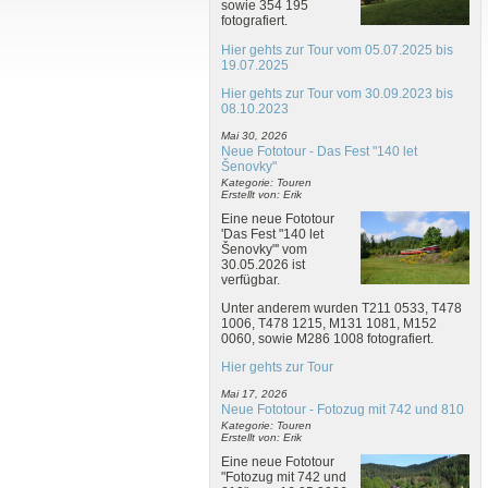
sowie 354 195
fotografiert.
Hier gehts zur Tour vom 05.07.2025 bis
19.07.2025
Hier gehts zur Tour vom 30.09.2023 bis
08.10.2023
Mai 30, 2026
Neue Fototour - Das Fest "140 let
Šenovky"
Kategorie: Touren
Erstellt von: Erik
Eine neue Fototour
'Das Fest "140 let
Šenovky"' vom
30.05.2026 ist
verfügbar.
Unter anderem wurden T211 0533, T478
1006, T478 1215, M131 1081, M152
0060, sowie M286 1008 fotografiert.
Hier gehts zur Tour
Mai 17, 2026
Neue Fototour - Fotozug mit 742 und 810
Kategorie: Touren
Erstellt von: Erik
Eine neue Fototour
"Fotozug mit 742 und