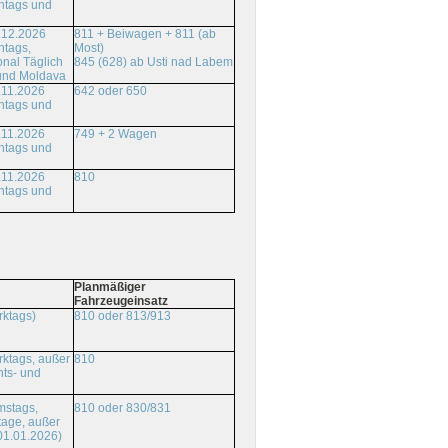
ntags und
.12.2026
811 + Beiwagen + 811 (ab
ntags,
Most)
onal Täglich
845 (628) ab Usti nad Labem
und Moldava
.11.2026
642 oder 650
ntags und
.11.2026
749 + 2 Wagen
ntags und
.11.2026
810
ntags und
Planmäßiger
Fahrzeugeinsatz
rktags)
810 oder 813/913
ktags, außer
810
ts- und
810 oder 830/831
mstags,
tage, außer
01.01.2026)