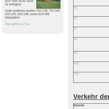
810" vom 16.05.2026
ist verfügbar.
T5
Unter anderem wurden 742 239, 742 346,
810 325, 810 548, sowie 810 566
fotografiert.
T6
Hier gehts zur Tour
T7
T8
T9
T10
T11
Verkehr de
Strecke