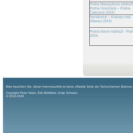
Praha Masarykovo nádraží
Praha-Vysočany – Praha-
Čakovice (S34)
Neratovice – Kralupy nad
Vltavou (S43)
Praha hlavní nádraží - Pra
Zličín
Bitte beachten Sie, dieser Internetauftritt ist keine offizielle Seite der Tschechischen Bahnen
Copyright Peter Vates, Erik Wohllebe, Antje Schwarz
© 2010-2026