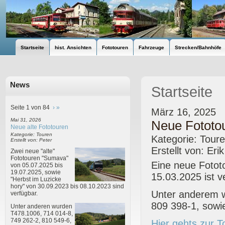
Startseite
hist. Ansichten
Fototouren
Fahrzeuge
Strecken/Bahnhöfe
News
Startseite
Seite 1 von 84
›
»
März 16, 2025
Mai 31, 2026
Neue Fototou
Neue alte Fototouren
Kategorie: Touren
Kategorie: Tour
Erstellt von: Peter
Erstellt von: Eri
Zwei neue "alte"
Fototouren "Sumava"
Eine neue Fotot
von 05.07.2025 bis
19.07.2025, sowie
15.03.2025 ist v
"Herbst im Luzicke
hory" von 30.09.2023 bis 08.10.2023 sind
Unter anderem w
verfügbar.
809 398-1, sowie
Unter anderen wurden
T478.1006, 714 014-8,
749 262-2, 810 549-6,
Hier gehts zur T