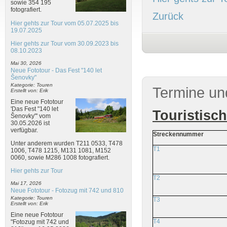
sowie 354 195
fotografiert.
Zurück
Hier gehts zur Tour vom 05.07.2025 bis
19.07.2025
Hier gehts zur Tour vom 30.09.2023 bis
08.10.2023
Mai 30, 2026
Neue Fototour - Das Fest "140 let
Šenovky"
Kategorie: Touren
Termine un
Erstellt von: Erik
Eine neue Fototour
'Das Fest "140 let
Touristisc
Šenovky"' vom
30.05.2026 ist
verfügbar.
Streckennummer
Unter anderem wurden T211 0533, T478
T1
1006, T478 1215, M131 1081, M152
0060, sowie M286 1008 fotografiert.
Hier gehts zur Tour
T2
Mai 17, 2026
Neue Fototour - Fotozug mit 742 und 810
Kategorie: Touren
T3
Erstellt von: Erik
Eine neue Fototour
T4
"Fotozug mit 742 und