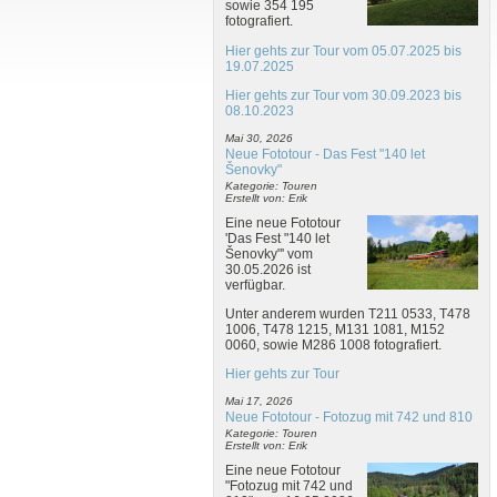
sowie 354 195
fotografiert.
Hier gehts zur Tour vom 05.07.2025 bis
19.07.2025
Hier gehts zur Tour vom 30.09.2023 bis
08.10.2023
Mai 30, 2026
Neue Fototour - Das Fest "140 let
Šenovky"
Kategorie: Touren
Erstellt von: Erik
Eine neue Fototour
'Das Fest "140 let
Šenovky"' vom
30.05.2026 ist
verfügbar.
Unter anderem wurden T211 0533, T478
1006, T478 1215, M131 1081, M152
0060, sowie M286 1008 fotografiert.
Hier gehts zur Tour
Mai 17, 2026
Neue Fototour - Fotozug mit 742 und 810
Kategorie: Touren
Erstellt von: Erik
Eine neue Fototour
"Fotozug mit 742 und