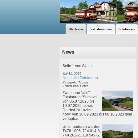
Startseite
hist. Ansichten
Fototouren
News
Seite 1 von 84
›
»
Mai 31, 2026
Neue alte Fototouren
Kategorie: Touren
Erstellt von: Peter
Zwei neue "alte"
Fototouren "Sumava"
von 05.07.2025 bis
19.07.2025, sowie
"Herbst im Luzicke
hory" von 30.09.2023 bis 08.10.2023 sind
verfügbar.
Unter anderen wurden
T478.1006, 714 014-8,
749 262-2, 810 549-6,