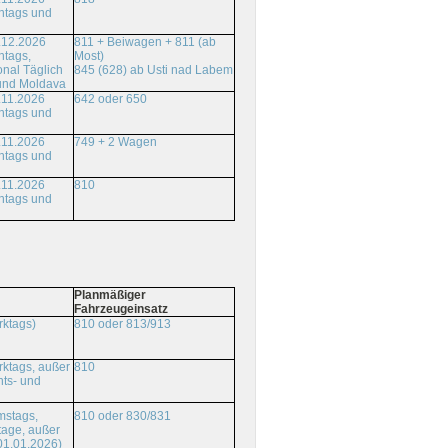
ntags und
.12.2026
811 + Beiwagen + 811 (ab
ntags,
Most)
onal Täglich
845 (628) ab Usti nad Labem
und Moldava
.11.2026
642 oder 650
ntags und
.11.2026
749 + 2 Wagen
ntags und
.11.2026
810
ntags und
Planmäßiger
Fahrzeugeinsatz
rktags)
810 oder 813/913
ktags, außer
810
ts- und
810 oder 830/831
mstags,
tage, außer
01.01.2026)