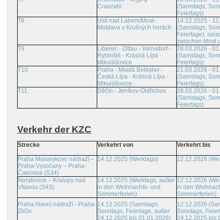
Cranzahl
(Samstags, Son
Feiertags)
T8
Ústí nad Labem/Most-
14.12.2025 - 12
Moldava v Krušných horách
(Samstags, Son
Feiertage), sais
zwischen Most 
T9
Liberec - Zittau - Varnsdorf -
28.03.2026 - 01
Rybniště - Krásná Lípa -
(Samstags, Son
Mikulášovice
Feiertags)
T10
Praha - Mladá Boleslav -
21.03.2026 - 01
Česká Lípa - Krásná Lípa -
(Samstags, Son
Mikulášovice
Feiertags)
T11
Děčín - Jeníkov-Oldřichov
28.03.2026 - 01
(Samstags, Son
Feiertags)
Verkehr der KZC
Strecke
Verkehrt von
Verkehrt bis
Praha Masarykovo nádraží –
14.12.2025 (Werktags)
12.12.2026 (We
Praha-Vysočany – Praha-
Čakovice (S34)
Neratovice – Kralupy nad
14.12.2025 (Werktags, außer
12.12.2026 (Wer
Vltavou (S43)
in den Weihnachts- und
in den Weihnach
Sommerferien)
Sommerferien)
Praha hlavní nádraží - Praha-
14.12.2025 (Samstags,
12.12.2026 (Sa
Zličín
Sonntags, Feiertage, außer
Sonntags, Feier
24.12.2025 bis 01.01.2026)
24.12.2025 bis 