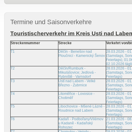
Termine und Saisonverkehre
Touristischerverkehr im Kreis Usti nad Labe
Streckennummer
Strecke
Verkehrt von/bi
T1
Děčín - Benešov nad
28.03.2026 - 01
Ploučnicí - Kamenický Šenov
(Samstags, Son
Feiertags), 01.0
02.10.2026 tägl
T2
Děčín/Rumburk -
28.03.2026 - 01
Mikulášovice; Jedlová -
(Samstags, Son
Rybniště - Varnsdorf
Feiertags)
T3
Ústí nad Labem - Velké
28.03.2026 - 01
Březno - Zubrnice
(Samstags, Son
Feiertags)
T4
Litoměřice - Lovosice -
28.03.2026 - 01
Chotiměř
(Samstags, Son
Feiertags)
T5
Libochovice - Mšené Lázně -
28.03.2026 - 01
Roudnice nad Labem
(Samstags, Son
Feiertags)
T6
Kadaň - Podbořany/Vilémov
21.03.2026 - 08
u Kadaně - Kadaňský
(Samstags, Son
Rohozec
Feiertags)
T7
Chomutov - Vejprty -
28.03.2026 - 01