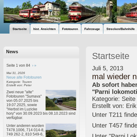
Startseite
hist. Ansichten
Fototouren
Fahrzeuge
Strecken/Bahnhöfe
News
Startseite
Seite 1 von 84
›
»
Juli 5, 2013
Mai 31, 2026
mal wieder 
Neue alte Fototouren
Kategorie: Touren
Ab sofort habe
Erstellt von: Peter
"Parni lokomoti
Zwei neue "alte"
Fototouren "Sumava"
Kategorie: Seite
von 05.07.2025 bis
Erstellt von: Eri
19.07.2025, sowie
"Herbst im Luzicke
Unter T211 finde
hory" von 30.09.2023 bis 08.10.2023 sind
verfügbar.
Unter T457 find
Unter anderen wurden
T478.1006, 714 014-8,
749 262-2, 810 549-6,
Unter "Parni Lok