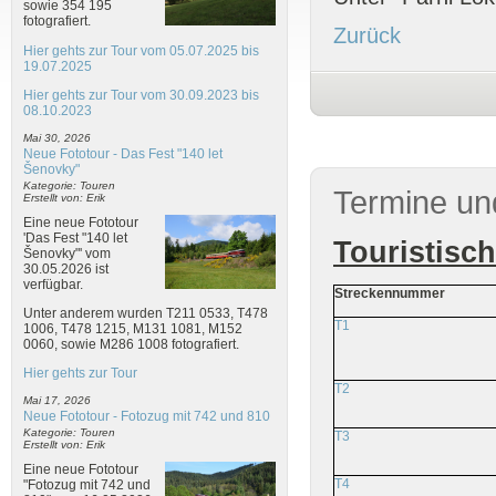
sowie 354 195
fotografiert.
Zurück
Hier gehts zur Tour vom 05.07.2025 bis
19.07.2025
Hier gehts zur Tour vom 30.09.2023 bis
08.10.2023
Mai 30, 2026
Neue Fototour - Das Fest "140 let
Šenovky"
Kategorie: Touren
Termine un
Erstellt von: Erik
Eine neue Fototour
'Das Fest "140 let
Touristisc
Šenovky"' vom
30.05.2026 ist
verfügbar.
Streckennummer
Unter anderem wurden T211 0533, T478
T1
1006, T478 1215, M131 1081, M152
0060, sowie M286 1008 fotografiert.
Hier gehts zur Tour
T2
Mai 17, 2026
Neue Fototour - Fotozug mit 742 und 810
Kategorie: Touren
T3
Erstellt von: Erik
Eine neue Fototour
T4
"Fotozug mit 742 und