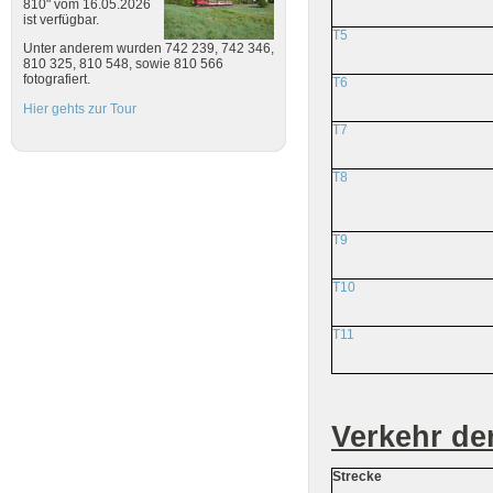
810" vom 16.05.2026
ist verfügbar.
T5
Unter anderem wurden 742 239, 742 346,
810 325, 810 548, sowie 810 566
fotografiert.
T6
Hier gehts zur Tour
T7
T8
T9
T10
T11
Verkehr de
Strecke