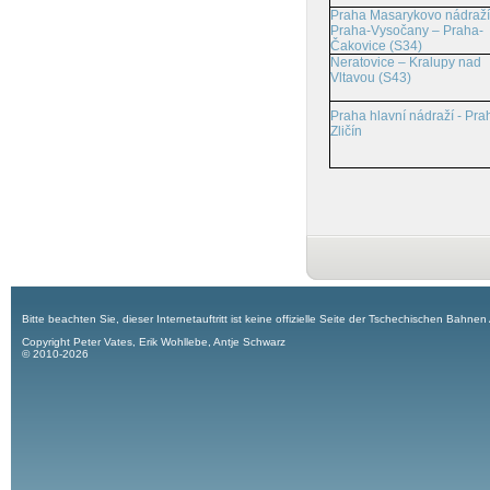
Praha Masarykovo nádraží
Praha-Vysočany – Praha-
Čakovice (S34)
Neratovice – Kralupy nad
Vltavou (S43)
Praha hlavní nádraží - Pra
Zličín
Bitte beachten Sie, dieser Internetauftritt ist keine offizielle Seite der Tschechischen Bahnen
Copyright Peter Vates, Erik Wohllebe, Antje Schwarz
© 2010-2026