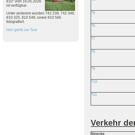
810" vom 16.05.2026
ist verfügbar.
T5
Unter anderem wurden 742 239, 742 346,
810 325, 810 548, sowie 810 566
fotografiert.
T6
Hier gehts zur Tour
T7
T8
T9
T10
T11
Verkehr de
Strecke