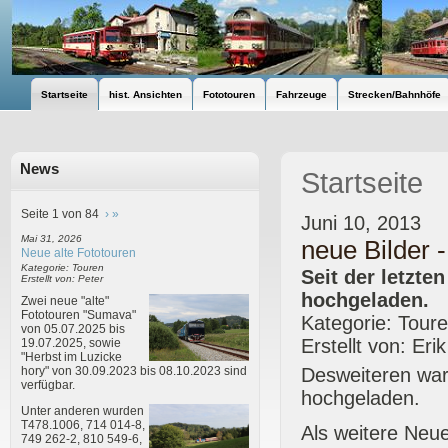
Startseite
hist. Ansichten
Fototouren
Fahrzeuge
Strecken/Bahnhöfe
News
Startseite
Seite 1 von 84
›
»
Juni 10, 2013
Mai 31, 2026
neue Bilder 
Neue alte Fototouren
Kategorie: Touren
Seit der letzt
Erstellt von: Peter
hochgeladen.
Zwei neue "alte"
Fototouren "Sumava"
Kategorie: Tour
von 05.07.2025 bis
Erstellt von: Eri
19.07.2025, sowie
"Herbst im Luzicke
Desweiteren war
hory" von 30.09.2023 bis 08.10.2023 sind
verfügbar.
hochgeladen.
Unter anderen wurden
T478.1006, 714 014-8,
Als weitere Neu
749 262-2, 810 549-6,