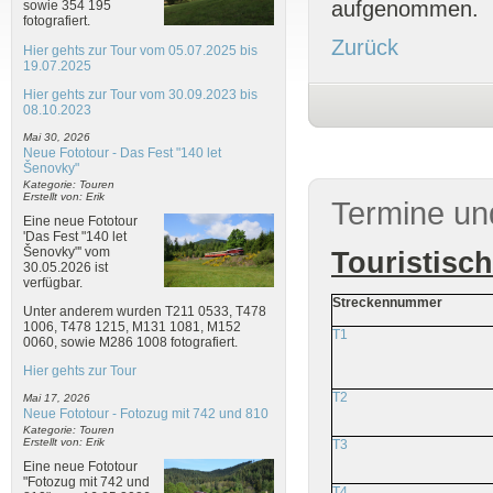
aufgenommen.
sowie 354 195
fotografiert.
Zurück
Hier gehts zur Tour vom 05.07.2025 bis
19.07.2025
Hier gehts zur Tour vom 30.09.2023 bis
08.10.2023
Mai 30, 2026
Neue Fototour - Das Fest "140 let
Šenovky"
Kategorie: Touren
Erstellt von: Erik
Termine un
Eine neue Fototour
'Das Fest "140 let
Šenovky"' vom
Touristisc
30.05.2026 ist
verfügbar.
Streckennummer
Unter anderem wurden T211 0533, T478
1006, T478 1215, M131 1081, M152
T1
0060, sowie M286 1008 fotografiert.
Hier gehts zur Tour
T2
Mai 17, 2026
Neue Fototour - Fotozug mit 742 und 810
Kategorie: Touren
Erstellt von: Erik
T3
Eine neue Fototour
"Fotozug mit 742 und
T4