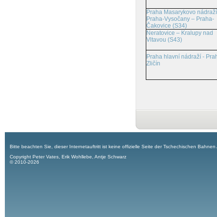
Praha Masarykovo nádraží
Praha-Vysočany – Praha-
Čakovice (S34)
Neratovice – Kralupy nad
Vltavou (S43)
Praha hlavní nádraží - Pra
Zličín
Bitte beachten Sie, dieser Internetauftritt ist keine offizielle Seite der Tschechischen Bahnen
Copyright Peter Vates, Erik Wohllebe, Antje Schwarz
© 2010-2026