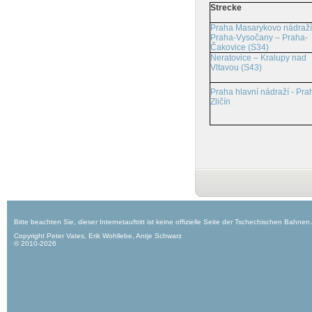
Strecke
Praha Masarykovo nádraží
Praha-Vysočany – Praha-
Čakovice (S34)
Neratovice – Kralupy nad
Vltavou (S43)
Praha hlavní nádraží - Pra
Zličín
Bitte beachten Sie, dieser Internetauftritt ist keine offizielle Seite der Tschechischen Bahnen
Copyright Peter Vates, Erik Wohllebe, Antje Schwarz
© 2010-2026