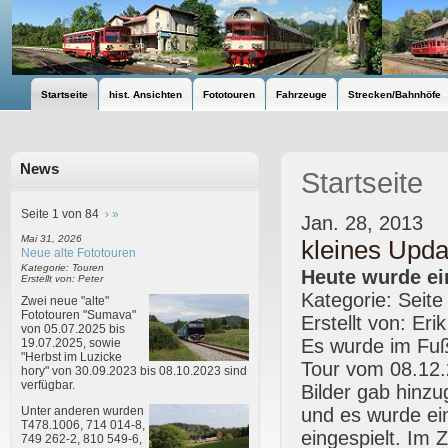
Startseite
hist. Ansichten
Fototouren
Fahrzeuge
Strecken/Bahnhöfe
News
Startseite
Seite 1 von 84
›
»
Jan. 28, 2013
Mai 31, 2026
kleines Upda
Neue alte Fototouren
Kategorie: Touren
Heute wurde ei
Erstellt von: Peter
Kategorie: Seite
Zwei neue "alte"
Fototouren "Sumava"
Erstellt von: Eri
von 05.07.2025 bis
Es wurde im Fußb
19.07.2025, sowie
"Herbst im Luzicke
Tour vom 08.12.
hory" von 30.09.2023 bis 08.10.2023 sind
verfügbar.
Bilder gab hinzu
und es wurde ein
Unter anderen wurden
T478.1006, 714 014-8,
eingespielt. Im
749 262-2, 810 549-6,