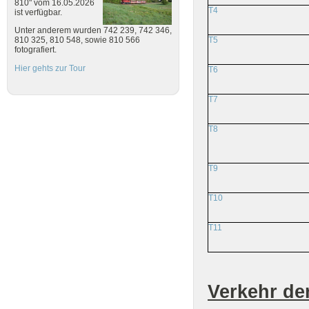
810" vom 16.05.2026
T4
ist verfügbar.
Unter anderem wurden 742 239, 742 346,
T5
810 325, 810 548, sowie 810 566
fotografiert.
Hier gehts zur Tour
T6
T7
T8
T9
T10
T11
Verkehr de