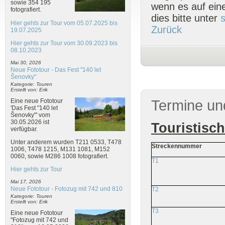
sowie 354 195
wenn es auf eine
fotografiert.
dies bitte unter
Hier gehts zur Tour vom 05.07.2025 bis
Zurück
19.07.2025
Hier gehts zur Tour vom 30.09.2023 bis
08.10.2023
Mai 30, 2026
Neue Fototour - Das Fest "140 let
Šenovky"
Kategorie: Touren
Erstellt von: Erik
Eine neue Fototour
Termine un
'Das Fest "140 let
Šenovky"' vom
30.05.2026 ist
Touristisc
verfügbar.
Unter anderem wurden T211 0533, T478
Streckennummer
1006, T478 1215, M131 1081, M152
0060, sowie M286 1008 fotografiert.
T1
Hier gehts zur Tour
Mai 17, 2026
Neue Fototour - Fotozug mit 742 und 810
T2
Kategorie: Touren
Erstellt von: Erik
T3
Eine neue Fototour
"Fotozug mit 742 und