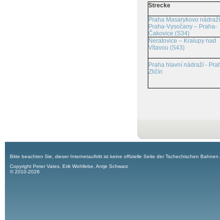
Strecke
Praha Masarykovo nádraží
Praha-Vysočany – Praha-
Čakovice (S34)
Neratovice – Kralupy nad
Vltavou (S43)
Praha hlavní nádraží - Pra
Zličín
Bitte beachten Sie, dieser Internetauftritt ist keine offizielle Seite der Tschechischen Bahnen
Copyright Peter Vates, Erik Wohllebe, Antje Schwarz
© 2010-2026