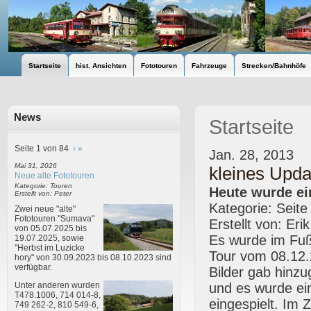
Startseite
hist. Ansichten
Fototouren
Fahrzeuge
Strecken/Bahnhöfe
News
Startseite
Seite 1 von 84
›
»
Jan. 28, 2013
Mai 31, 2026
kleines Upda
Neue alte Fototouren
Kategorie: Touren
Heute wurde ei
Erstellt von: Peter
Kategorie: Seite
Zwei neue "alte"
Fototouren "Sumava"
Erstellt von: Eri
von 05.07.2025 bis
Es wurde im Fußb
19.07.2025, sowie
"Herbst im Luzicke
Tour vom 08.12.
hory" von 30.09.2023 bis 08.10.2023 sind
verfügbar.
Bilder gab hinzu
und es wurde ein
Unter anderen wurden
T478.1006, 714 014-8,
eingespielt. Im
749 262-2, 810 549-6,