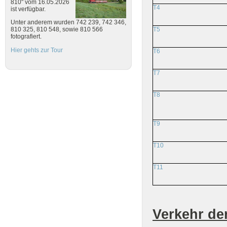
810" vom 16.05.2026
T4
ist verfügbar.
Unter anderem wurden 742 239, 742 346,
T5
810 325, 810 548, sowie 810 566
fotografiert.
Hier gehts zur Tour
T6
T7
T8
T9
T10
T11
Verkehr de