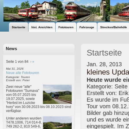
Startseite
hist. Ansichten
Fototouren
Fahrzeuge
Strecken/Bahnhöfe
News
Startseite
Seite 1 von 84
›
»
Jan. 28, 2013
Mai 31, 2026
kleines Upda
Neue alte Fototouren
Kategorie: Touren
Heute wurde ei
Erstellt von: Peter
Kategorie: Seite
Zwei neue "alte"
Fototouren "Sumava"
Erstellt von: Eri
von 05.07.2025 bis
Es wurde im Fußb
19.07.2025, sowie
"Herbst im Luzicke
Tour vom 08.12.
hory" von 30.09.2023 bis 08.10.2023 sind
verfügbar.
Bilder gab hinzu
und es wurde ein
Unter anderen wurden
T478.1006, 714 014-8,
eingespielt. Im
749 262-2, 810 549-6,