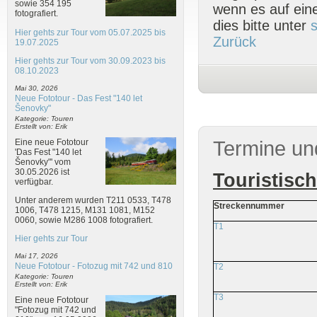
sowie 354 195
wenn es auf eine
fotografiert.
dies bitte unter
Hier gehts zur Tour vom 05.07.2025 bis
Zurück
19.07.2025
Hier gehts zur Tour vom 30.09.2023 bis
08.10.2023
Mai 30, 2026
Neue Fototour - Das Fest "140 let
Šenovky"
Kategorie: Touren
Erstellt von: Erik
Eine neue Fototour
Termine un
'Das Fest "140 let
Šenovky"' vom
30.05.2026 ist
Touristisc
verfügbar.
Unter anderem wurden T211 0533, T478
Streckennummer
1006, T478 1215, M131 1081, M152
0060, sowie M286 1008 fotografiert.
T1
Hier gehts zur Tour
Mai 17, 2026
Neue Fototour - Fotozug mit 742 und 810
T2
Kategorie: Touren
Erstellt von: Erik
T3
Eine neue Fototour
"Fotozug mit 742 und