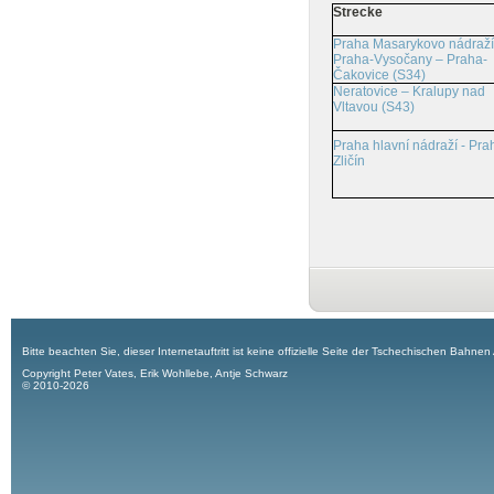
Strecke
Praha Masarykovo nádraží
Praha-Vysočany – Praha-
Čakovice (S34)
Neratovice – Kralupy nad
Vltavou (S43)
Praha hlavní nádraží - Pra
Zličín
Bitte beachten Sie, dieser Internetauftritt ist keine offizielle Seite der Tschechischen Bahnen
Copyright Peter Vates, Erik Wohllebe, Antje Schwarz
© 2010-2026