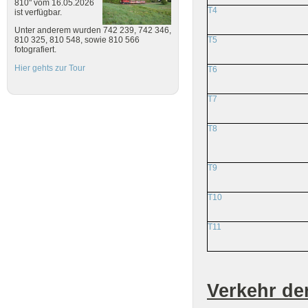
810" vom 16.05.2026
T4
ist verfügbar.
Unter anderem wurden 742 239, 742 346,
T5
810 325, 810 548, sowie 810 566
fotografiert.
Hier gehts zur Tour
T6
T7
T8
T9
T10
T11
Verkehr de