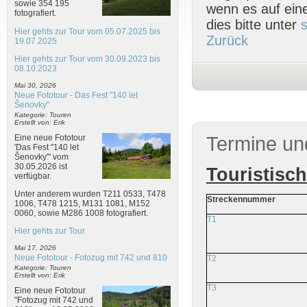
sowie 354 195
wenn es auf eine
fotografiert.
dies bitte unter
Hier gehts zur Tour vom 05.07.2025 bis
Zurück
19.07.2025
Hier gehts zur Tour vom 30.09.2023 bis
08.10.2023
Mai 30, 2026
Neue Fototour - Das Fest "140 let
Šenovky"
Kategorie: Touren
Erstellt von: Erik
Eine neue Fototour
Termine un
'Das Fest "140 let
Šenovky"' vom
30.05.2026 ist
Touristisc
verfügbar.
Unter anderem wurden T211 0533, T478
Streckennummer
1006, T478 1215, M131 1081, M152
0060, sowie M286 1008 fotografiert.
T1
Hier gehts zur Tour
Mai 17, 2026
Neue Fototour - Fotozug mit 742 und 810
T2
Kategorie: Touren
Erstellt von: Erik
T3
Eine neue Fototour
"Fotozug mit 742 und