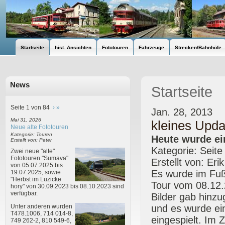
Startseite
hist. Ansichten
Fototouren
Fahrzeuge
Strecken/Bahnhöfe
News
Startseite
Seite 1 von 84
›
»
Jan. 28, 2013
Mai 31, 2026
kleines Upda
Neue alte Fototouren
Kategorie: Touren
Heute wurde ei
Erstellt von: Peter
Kategorie: Seite
Zwei neue "alte"
Fototouren "Sumava"
Erstellt von: Eri
von 05.07.2025 bis
Es wurde im Fußb
19.07.2025, sowie
"Herbst im Luzicke
Tour vom 08.12.
hory" von 30.09.2023 bis 08.10.2023 sind
verfügbar.
Bilder gab hinzu
und es wurde ein
Unter anderen wurden
T478.1006, 714 014-8,
eingespielt. Im
749 262-2, 810 549-6,