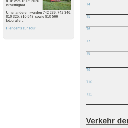
810" vom 16.05.2026
T4
ist verfügbar.
Unter anderem wurden 742 239, 742 346,
T5
810 325, 810 548, sowie 810 566
fotografiert.
Hier gehts zur Tour
T6
T7
T8
T9
T10
T11
Verkehr de