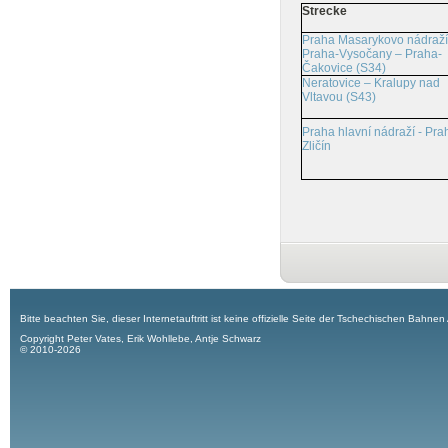
Strecke
Praha Masarykovo nádraží
Praha-Vysočany – Praha-
Čakovice (S34)
Neratovice – Kralupy nad
Vltavou (S43)
Praha hlavní nádraží - Pra
Zličín
Bitte beachten Sie, dieser Internetauftritt ist keine offizielle Seite der Tschechischen Bahnen
Copyright Peter Vates, Erik Wohllebe, Antje Schwarz
© 2010-2026