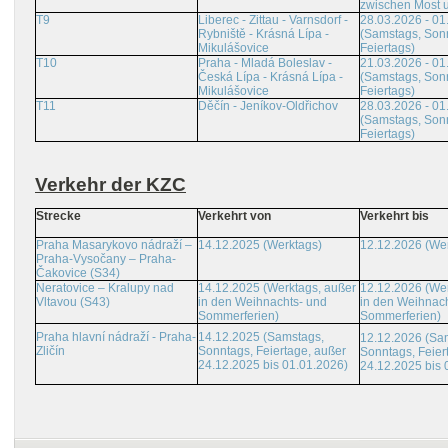
zwischen Most 
T9
Liberec - Zittau - Varnsdorf -
28.03.2026 - 01
Rybniště - Krásná Lípa -
(Samstags, Son
Mikulášovice
Feiertags)
T10
Praha - Mladá Boleslav -
21.03.2026 - 01
Česká Lípa - Krásná Lípa -
(Samstags, Son
Mikulášovice
Feiertags)
T11
Děčín - Jeníkov-Oldřichov
28.03.2026 - 01
(Samstags, Son
Feiertags)
Verkehr der KZC
Strecke
Verkehrt von
Verkehrt bis
Praha Masarykovo nádraží –
14.12.2025 (Werktags)
12.12.2026 (We
Praha-Vysočany – Praha-
Čakovice (S34)
Neratovice – Kralupy nad
14.12.2025 (Werktags, außer
12.12.2026 (Wer
Vltavou (S43)
in den Weihnachts- und
in den Weihnach
Sommerferien)
Sommerferien)
Praha hlavní nádraží - Praha-
14.12.2025 (Samstags,
12.12.2026 (Sa
Zličín
Sonntags, Feiertage, außer
Sonntags, Feier
24.12.2025 bis 01.01.2026)
24.12.2025 bis 