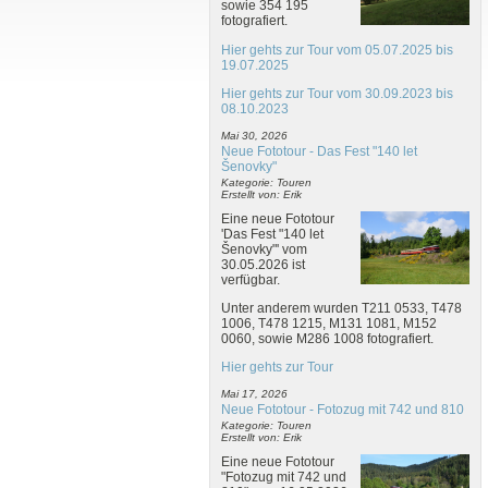
sowie 354 195
fotografiert.
Hier gehts zur Tour vom 05.07.2025 bis
19.07.2025
Hier gehts zur Tour vom 30.09.2023 bis
08.10.2023
Mai 30, 2026
Neue Fototour - Das Fest "140 let
Šenovky"
Kategorie: Touren
Erstellt von: Erik
Eine neue Fototour
'Das Fest "140 let
Šenovky"' vom
30.05.2026 ist
verfügbar.
Unter anderem wurden T211 0533, T478
1006, T478 1215, M131 1081, M152
0060, sowie M286 1008 fotografiert.
Hier gehts zur Tour
Mai 17, 2026
Neue Fototour - Fotozug mit 742 und 810
Kategorie: Touren
Erstellt von: Erik
Eine neue Fototour
"Fotozug mit 742 und