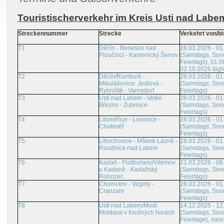
Touristischerverkehr im Kreis Usti nad Labe
Streckennummer
Strecke
Verkehrt von/bi
T1
Děčín - Benešov nad
28.03.2026 - 01
Ploučnicí - Kamenický Šenov
(Samstags, Son
Feiertags), 01.0
02.10.2026 tägl
T2
Děčín/Rumburk -
28.03.2026 - 01
Mikulášovice; Jedlová -
(Samstags, Son
Rybniště - Varnsdorf
Feiertags)
T3
Ústí nad Labem - Velké
28.03.2026 - 01
Březno - Zubrnice
(Samstags, Son
Feiertags)
T4
Litoměřice - Lovosice -
28.03.2026 - 01
Chotiměř
(Samstags, Son
Feiertags)
T5
Libochovice - Mšené Lázně -
28.03.2026 - 01
Roudnice nad Labem
(Samstags, Son
Feiertags)
T6
Kadaň - Podbořany/Vilémov
21.03.2026 - 08
u Kadaně - Kadaňský
(Samstags, Son
Rohozec
Feiertags)
T7
Chomutov - Vejprty -
28.03.2026 - 01
Cranzahl
(Samstags, Son
Feiertags)
T8
Ústí nad Labem/Most-
14.12.2025 - 12
Moldava v Krušných horách
(Samstags, Son
Feiertage), sais