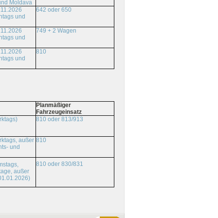
und Moldava
.11.2026
642 oder 650
ntags und
.11.2026
749 + 2 Wagen
ntags und
.11.2026
810
ntags und
Planmäßiger
Fahrzeugeinsatz
rktags)
810 oder 813/913
ktags, außer
810
ts- und
810 oder 830/831
mstags,
tage, außer
01.01.2026)