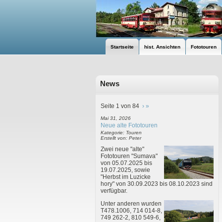
Startseite
hist. Ansichten
Fototouren
News
Seite 1 von 84
›
»
Mai 31, 2026
Neue alte Fototouren
Kategorie: Touren
Erstellt von: Peter
Zwei neue "alte"
Fototouren "Sumava"
von 05.07.2025 bis
19.07.2025, sowie
"Herbst im Luzicke
hory" von 30.09.2023 bis 08.10.2023 sind
verfügbar.
Unter anderen wurden
T478.1006, 714 014-8,
749 262-2, 810 549-6,