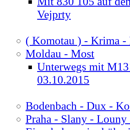
Mit 830 105 auf de
Vejprty
( Komotau ) - Krima -
Moldau - Most
Unterwegs mit M13
03.10.2015
Bodenbach - Dux - K
Praha - Slany - Louny