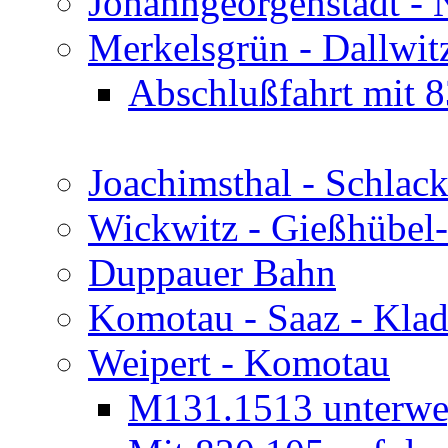
Johanngeorgenstadt -
Merkelsgrün - Dallwit
Abschlußfahrt mit 
Joachimsthal - Schlac
Wickwitz - Gießhübel
Duppauer Bahn
Komotau - Saaz - Klad
Weipert - Komotau
M131.1513 unterweg