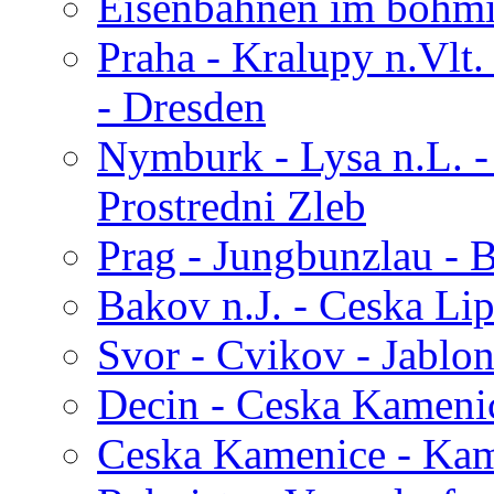
Eisenbahnen im böhmi
Praha - Kralupy n.Vlt.
- Dresden
Nymburk - Lysa n.L. - 
Prostredni Zleb
Prag - Jungbunzlau - 
Bakov n.J. - Ceska Lip
Svor - Cvikov - Jablon
Decin - Ceska Kameni
Ceska Kamenice - Kam