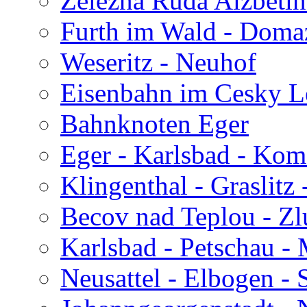
Zelezna Ruda Alzbetin
Furth im Wald - Domaz
Weseritz - Neuhof
Eisenbahn im Cesky L
Bahnknoten Eger
Eger - Karlsbad - Ko
Klingenthal - Graslitz
Becov nad Teplou - Zl
Karlsbad - Petschau -
Neusattel - Elbogen -