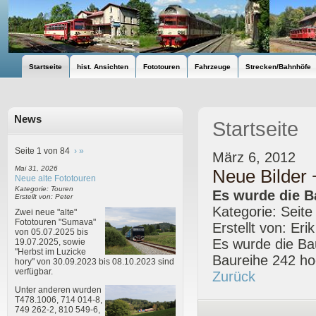
Startseite
hist. Ansichten
Fototouren
Fahrzeuge
Strecken/Bahnhöfe
News
Startseite
Seite 1 von 84
›
»
März 6, 2012
Mai 31, 2026
Neue Bilder 
Neue alte Fototouren
Kategorie: Touren
Es wurde die Ba
Erstellt von: Peter
Kategorie: Seite
Zwei neue "alte"
Fototouren "Sumava"
Erstellt von: Eri
von 05.07.2025 bis
Es wurde die Ba
19.07.2025, sowie
"Herbst im Luzicke
Baureihe 242 ho
hory" von 30.09.2023 bis 08.10.2023 sind
verfügbar.
Zurück
Unter anderen wurden
T478.1006, 714 014-8,
749 262-2, 810 549-6,