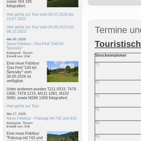
sowie 354 195
fotografiert.
Hier gehts zur Tour vom 05.07.2025 bis
19.07.2025
Hier gehts zur Tour vom 30.09.2023 bis
Termine un
08.10.2023
Mai 30, 2026
Touristisc
Neue Fototour - Das Fest "140 let
Šenovky"
Kategorie: Touren
Streckennummer
Erstellt von: Erik
Eine neue Fototour
T1
'Das Fest "140 let
Šenovky"' vom
30.05.2026 ist
verfügbar.
T2
Unter anderem wurden T211 0533, T478
1006, T478 1215, M131 1081, M152
T3
0060, sowie M286 1008 fotografiert.
Hier gehts zur Tour
T4
Mai 17, 2026
Neue Fototour - Fotozug mit 742 und 810
T5
Kategorie: Touren
Erstellt von: Erik
Eine neue Fototour
T6
"Fotozug mit 742 und