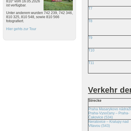
810" vom 16.05.2026
ist verfügbar.
T7
Unter anderem wurden 742 239, 742 346,
810 325, 810 548, sowie 810 566
T8
fotografiert.
Hier gehts zur Tour
T9
T10
T11
Verkehr de
Strecke
Praha Masarykovo nádraží
Praha-Vysočany – Praha-
Čakovice (S34)
Neratovice – Kralupy nad
Vltavou (S43)